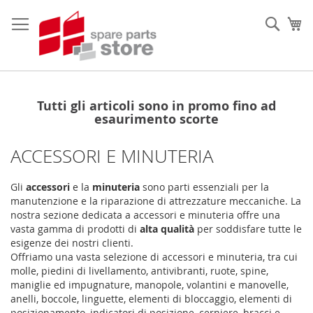
Salta
al
Sear
Ca
contenuto
Tutti gli articoli sono in promo fino ad
esaurimento scorte
ACCESSORI E MINUTERIA
Gli
accessori
e la
minuteria
sono parti essenziali per la
manutenzione e la riparazione di attrezzature meccaniche. La
nostra sezione dedicata a accessori e minuteria offre una
vasta gamma di prodotti di
alta qualità
per soddisfare tutte le
esigenze dei nostri clienti.
Offriamo una vasta selezione di accessori e minuteria, tra cui
molle, piedini di livellamento, antivibranti, ruote, spine,
maniglie ed impugnature, manopole, volantini e manovelle,
anelli, boccole, linguette, elementi di bloccaggio, elementi di
posizionamento, indicatori di posizione, cerniere, bracci e