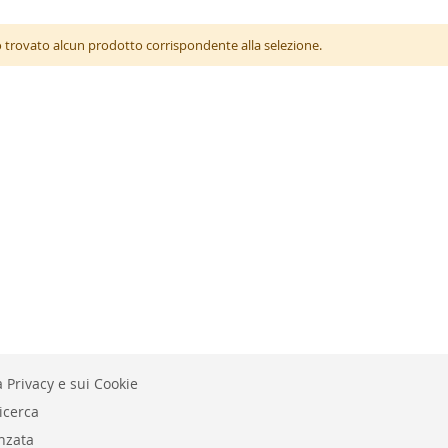
 trovato alcun prodotto corrispondente alla selezione.
 Privacy e sui Cookie
icerca
nzata