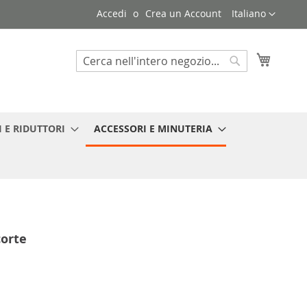
Lingua
Accedi
Crea un Account
Italiano
Carrello
Search
Search
 E RIDUTTORI
ACCESSORI E MINUTERIA
corte