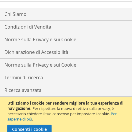
Chi Siamo
Condizioni di Vendita
Norme sulla Privacy e sui Cookie
Dichiarazione di Accessibilità
Norme sulla Privacy e sui Cookie
Termini di ricerca
Ricerca avanzata
Ordini e resi
Utilizziamo i cookie per rendere migliore la tua esperienza di
navigazione.
Per rispettare la nuova direttiva sulla privacy, è
necessario chiedere il tuo consenso per impostare i cookie.
Per
Contattaci
saperne di più
.
Copyright © 2021 Solema Tutti i diritti riservati | Partita iva e CF
Consenti i cookie