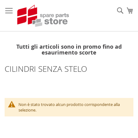
Salta
al
Sear
Ca
contenuto
Tutti gli articoli sono in promo fino ad
esaurimento scorte
CILINDRI SENZA STELO
Non è stato trovato alcun prodotto corrispondente alla
selezione.