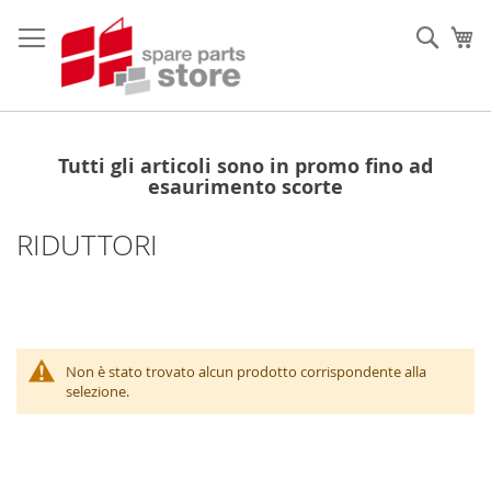
Salta
al
Sear
Ca
contenuto
Tutti gli articoli sono in promo fino ad
esaurimento scorte
RIDUTTORI
Non è stato trovato alcun prodotto corrispondente alla
selezione.