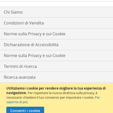
Chi Siamo
Condizioni di Vendita
Norme sulla Privacy e sui Cookie
Dichiarazione di Accessibilità
Norme sulla Privacy e sui Cookie
Termini di ricerca
Ricerca avanzata
Ordini e resi
Utilizziamo i cookie per rendere migliore la tua esperienza di
navigazione.
Per rispettare la nuova direttiva sulla privacy, è
necessario chiedere il tuo consenso per impostare i cookie.
Per
Contattaci
saperne di più
.
Copyright © 2021 Solema Tutti i diritti riservati | Partita iva e CF
Consenti i cookie