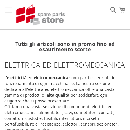
Salta
al
Sear
Ca
contenuto
Tutti gli articoli sono in promo fino ad
esaurimento scorte
ELETTRICA ED ELETTROMECCANICA
L'
elettricità
ed
elettromeccanica
sono parti essenziali del
funzionamento di ogni macchinario. La nostra sezione
dedicata all'elettrica ed elettromeccanica offre una vasta
gamma di prodotti di
alta qualità
per soddisfare ogni
esigenza che si possa presentare.
Offriamo una vasta selezione di componenti elettrici ed
elettromeccanici, alimentatori, cavi, connettitori, contatti,
contattori, custodie, fusibili, interruttori, morsetti,
portafusibili, rele', resistenze, selettori, sensori, sezionatori,
generatori e molto altro.