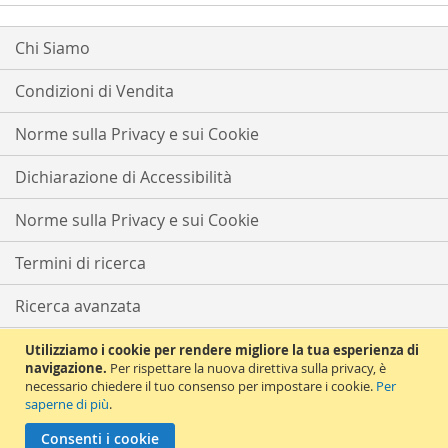
Chi Siamo
Condizioni di Vendita
Norme sulla Privacy e sui Cookie
Dichiarazione di Accessibilità
Norme sulla Privacy e sui Cookie
Termini di ricerca
Ricerca avanzata
Ordini e resi
Utilizziamo i cookie per rendere migliore la tua esperienza di
navigazione.
Per rispettare la nuova direttiva sulla privacy, è
necessario chiedere il tuo consenso per impostare i cookie.
Per
Contattaci
saperne di più
.
Copyright © 2021 Solema Tutti i diritti riservati | Partita iva e CF
Consenti i cookie