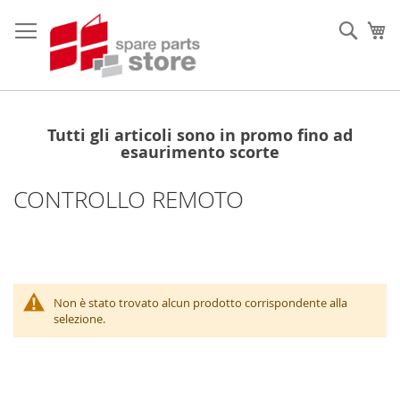
Salta
al
Sear
Ca
contenuto
Tutti gli articoli sono in promo fino ad
esaurimento scorte
CONTROLLO REMOTO
Non è stato trovato alcun prodotto corrispondente alla
selezione.