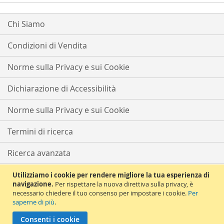
Chi Siamo
Condizioni di Vendita
Norme sulla Privacy e sui Cookie
Dichiarazione di Accessibilità
Norme sulla Privacy e sui Cookie
Termini di ricerca
Ricerca avanzata
Ordini e resi
Utilizziamo i cookie per rendere migliore la tua esperienza di
navigazione.
Per rispettare la nuova direttiva sulla privacy, è
necessario chiedere il tuo consenso per impostare i cookie.
Per
Contattaci
saperne di più
.
Copyright © 2021 Solema Tutti i diritti riservati | Partita iva e CF
Consenti i cookie