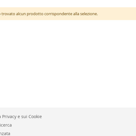
 trovato alcun prodotto corrispondente alla selezione.
 Privacy e sui Cookie
icerca
nzata