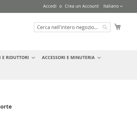
Lingua
Accedi
Crea un Account
Italiano
Carrello
Search
Search
 E RIDUTTORI
ACCESSORI E MINUTERIA
corte