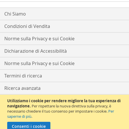
Chi Siamo
Condizioni di Vendita
Norme sulla Privacy e sui Cookie
Dichiarazione di Accessibilità
Norme sulla Privacy e sui Cookie
Termini di ricerca
Ricerca avanzata
Ordini e resi
Utilizziamo i cookie per rendere migliore la tua esperienza di
navigazione.
Per rispettare la nuova direttiva sulla privacy, è
necessario chiedere il tuo consenso per impostare i cookie.
Per
Contattaci
saperne di più
.
Copyright © 2021 Solema Tutti i diritti riservati | Partita iva e CF
Consenti i cookie