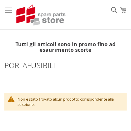
Salta
al
Sear
Ca
contenuto
Tutti gli articoli sono in promo fino ad
esaurimento scorte
PORTAFUSIBILI
Non è stato trovato alcun prodotto corrispondente alla
selezione.