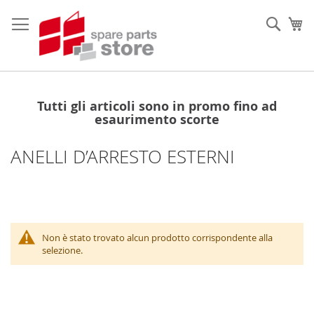
Salta
al
Sear
Ca
contenuto
Tutti gli articoli sono in promo fino ad
esaurimento scorte
ANELLI D’ARRESTO ESTERNI
Non è stato trovato alcun prodotto corrispondente alla
selezione.