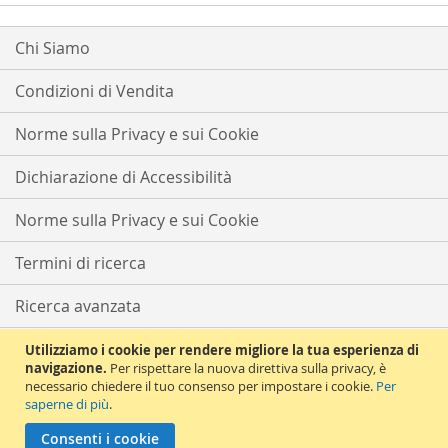
Chi Siamo
Condizioni di Vendita
Norme sulla Privacy e sui Cookie
Dichiarazione di Accessibilità
Norme sulla Privacy e sui Cookie
Termini di ricerca
Ricerca avanzata
Ordini e resi
Utilizziamo i cookie per rendere migliore la tua esperienza di
navigazione.
Per rispettare la nuova direttiva sulla privacy, è
necessario chiedere il tuo consenso per impostare i cookie.
Per
Contattaci
saperne di più
.
Copyright © 2021 Solema Tutti i diritti riservati | Partita iva e CF
Consenti i cookie