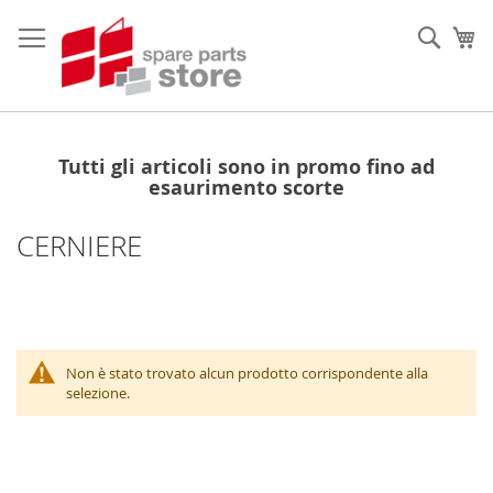
Salta
al
Sear
Ca
contenuto
Tutti gli articoli sono in promo fino ad
esaurimento scorte
CERNIERE
Non è stato trovato alcun prodotto corrispondente alla
selezione.