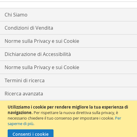
Chi Siamo
Condizioni di Vendita
Norme sulla Privacy e sui Cookie
Dichiarazione di Accessibilità
Norme sulla Privacy e sui Cookie
Termini di ricerca
Ricerca avanzata
Ordini e resi
Utilizziamo i cookie per rendere migliore la tua esperienza di
navigazione.
Per rispettare la nuova direttiva sulla privacy, è
necessario chiedere il tuo consenso per impostare i cookie.
Per
Contattaci
saperne di più
.
Copyright © 2021 Solema Tutti i diritti riservati | Partita iva e CF
Consenti i cookie