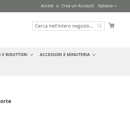
Lingua
Accedi
Crea un Account
Italiano
Carrello
Search
Search
 E RIDUTTORI
ACCESSORI E MINUTERIA
corte