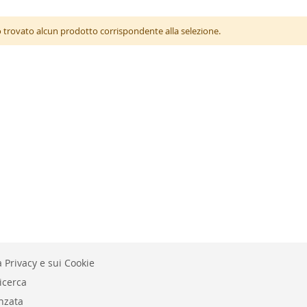
 trovato alcun prodotto corrispondente alla selezione.
 Privacy e sui Cookie
icerca
nzata