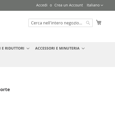
Lingua
Accedi
Crea un Account
Italiano
Carrello
Search
Search
 E RIDUTTORI
ACCESSORI E MINUTERIA
corte