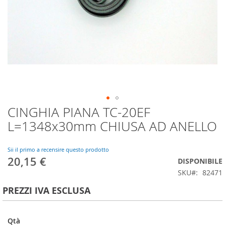
CINGHIA PIANA TC-20EF
Vai
all'inizio
L=1348x30mm CHIUSA AD ANELLO
della
galleria
di
Sii il primo a recensire questo prodotto
20,15 €
immagini
DISPONIBILE
SKU
82471
PREZZI IVA ESCLUSA
Qtà