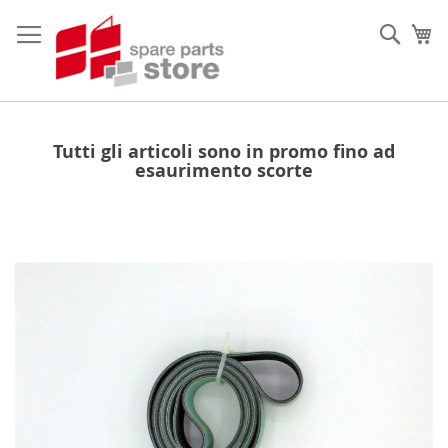
Salta
al
Sear
Ca
contenuto
Tutti gli articoli sono in promo fino ad
esaurimento scorte
Vai
alla
fine
della
galleria
di
immagini