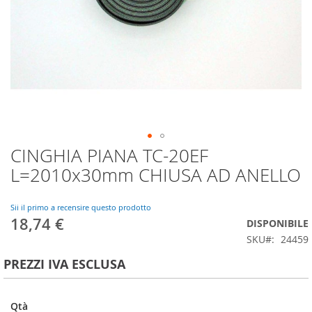
CINGHIA PIANA TC-20EF
Vai
all'inizio
L=2010x30mm CHIUSA AD ANELLO
della
galleria
di
Sii il primo a recensire questo prodotto
18,74 €
immagini
DISPONIBILE
SKU
24459
PREZZI IVA ESCLUSA
Qtà