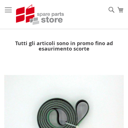
Salta
al
Sear
Ca
contenuto
Tutti gli articoli sono in promo fino ad
esaurimento scorte
Vai
alla
fine
della
galleria
di
immagini