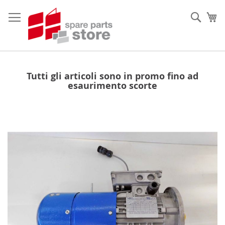
Salta
al
Sear
Ca
contenuto
Tutti gli articoli sono in promo fino ad
esaurimento scorte
Vai
alla
fine
della
galleria
di
immagini