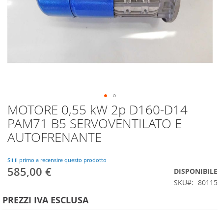
MOTORE 0,55 kW 2p D160-D14
Vai
all'inizio
PAM71 B5 SERVOVENTILATO E
della
AUTOFRENANTE
galleria
di
immagini
Sii il primo a recensire questo prodotto
585,00 €
DISPONIBILE
SKU
80115
PREZZI IVA ESCLUSA