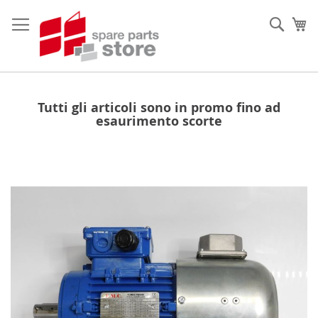
Salta
al
Sear
Ca
contenuto
Tutti gli articoli sono in promo fino ad
esaurimento scorte
Vai
alla
fine
della
galleria
di
immagini