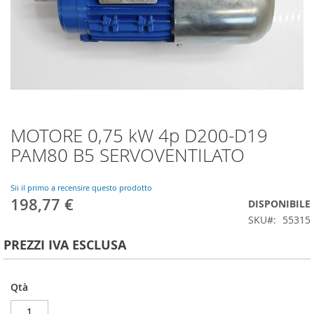
MOTORE 0,75 kW 4p D200-D19
Vai
all'inizio
PAM80 B5 SERVOVENTILATO
della
galleria
di
Sii il primo a recensire questo prodotto
198,77 €
immagini
DISPONIBILE
SKU
55315
PREZZI IVA ESCLUSA
Qtà